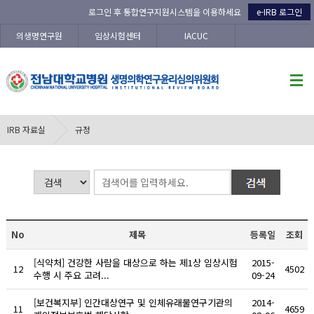
로그인 후 통합연구지원시스템을 이용하세요
e-IRB 로그인
의생명연구원
임상시험센터
IACUC
IRB 자료실
규정
No
제목
등록일
조회
[식약처] 건강한 사람을 대상으로 하는 제1상 임상시험
2015-
12
4502
수행 시 주요 고려...
09-24
[보건복지부] 인간대상연구 및 인체유래물연구기관의
2014-
11
4659